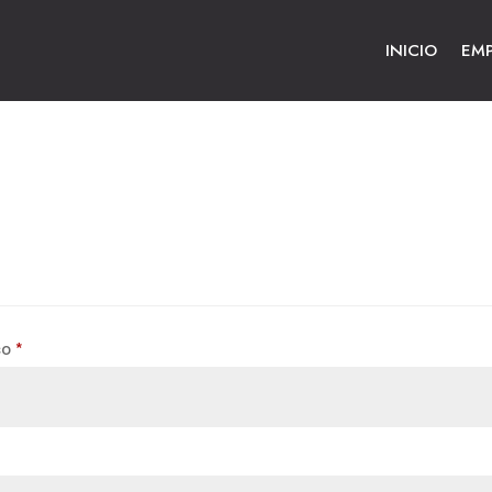
INICIO
EM
Obligatorio
co
*