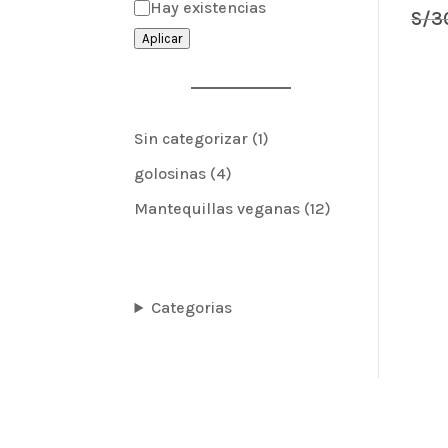
Estado
Hay existencias
S/
3
Aplicar
1
Sin categorizar
1
producto
4
golosinas
4
productos
12
Mantequillas veganas
12
productos
Categorias