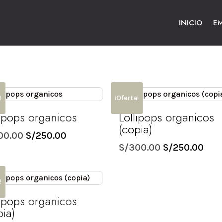
INICIO
E
!
¡Oferta!
lipops organicos
Lollipops organicos
(copia)
El
El
00.00
S/
250.00
El
El
S/
300.00
S/
250.00
precio
precio
precio
pre
original
actual
original
act
era:
es:
!
era:
es:
S/300.00.
S/250.00.
lipops organicos
S/300.00.
S/2
pia)