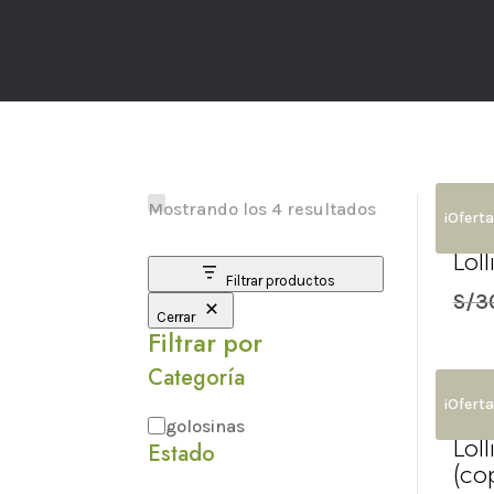
Mostrando los 4 resultados
¡Oferta
Lol
Filtrar productos
S/
3
Cerrar
Filtrar por
Categoría
¡Oferta
Categoría
golosinas
Lol
Estado
(co