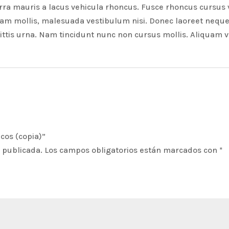
rra mauris a lacus vehicula rhoncus. Fusce rhoncus cursus v
m mollis, malesuada vestibulum nisi. Donec laoreet neque a
gittis urna. Nam tincidunt nunc non cursus mollis. Aliquam vi
cos (copia)”
á publicada.
Los campos obligatorios están marcados con
*