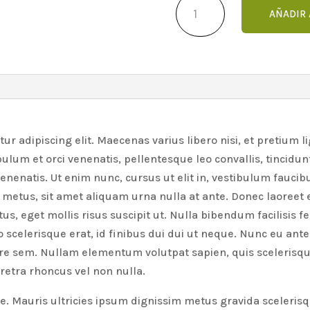
S/3
AÑADIR 
organicos
(copia)
cantidad
r adipiscing elit. Maecenas varius libero nisi, et pretium lig
bulum et orci venenatis, pellentesque leo convallis, tincidu
nenatis. Ut enim nunc, cursus ut elit in, vestibulum faucibu
metus, sit amet aliquam urna nulla at ante. Donec laoreet er
, eget mollis risus suscipit ut. Nulla bibendum facilisis feli
eo scelerisque erat, id finibus dui dui ut neque. Nunc eu ant
e sem. Nullam elementum volutpat sapien, quis scelerisque 
retra rhoncus vel non nulla.
e. Mauris ultricies ipsum dignissim metus gravida scelerisq