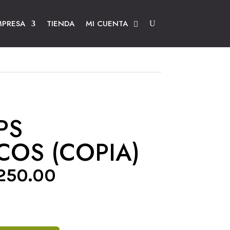
MPRESA
TIENDA
MI CUENTA
PS
OS (COPIA)
El
250.00
ecio
precio
ginal
actual
:
es: