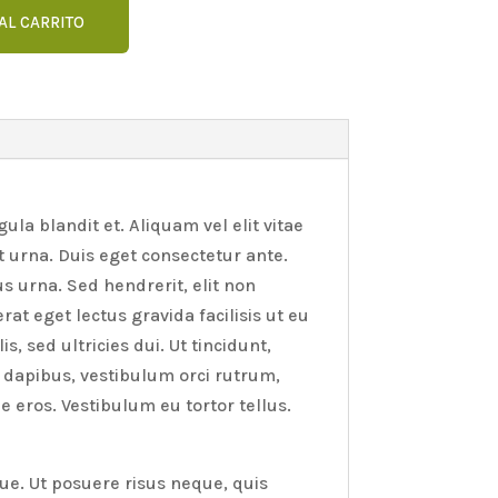
00.00.
S/250.00.
AL CARRITO
ula blandit et. Aliquam vel elit vitae
nt urna. Duis eget consectetur ante.
s urna. Sed hendrerit, elit non
at eget lectus gravida facilisis ut eu
s, sed ultricies dui. Ut tincidunt,
e dapibus, vestibulum orci rutrum,
eros. Vestibulum eu tortor tellus.
ue. Ut posuere risus neque, quis