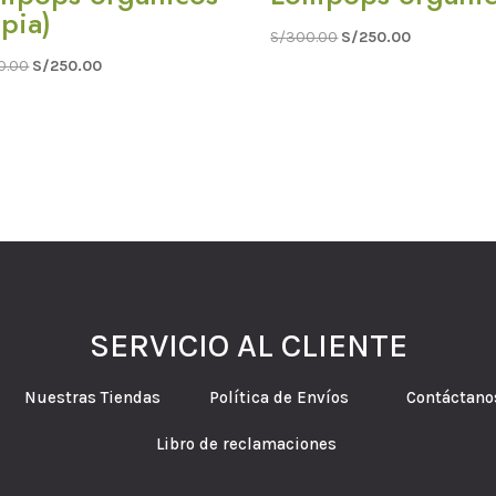
opia)
El
El
S/
300.00
S/
250.00
El
El
precio
precio
0.00
S/
250.00
precio
precio
original
actual
original
actual
era:
es:
era:
es:
S/300.00.
S/250.00.
S/300.00.
S/250.00.
SERVICIO AL CLIENTE
tes Nuestras Tiendas Política de Envíos Contáctano
Libro de reclamaciones