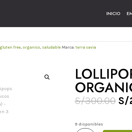
INICIO
E
gluten free
,
organico
,
saludable
Marca:
terra savia
LOLLIPO
ORGANIC
El
S/
300.00
S/
pr
ori
era
9 disponibles
Lollipops