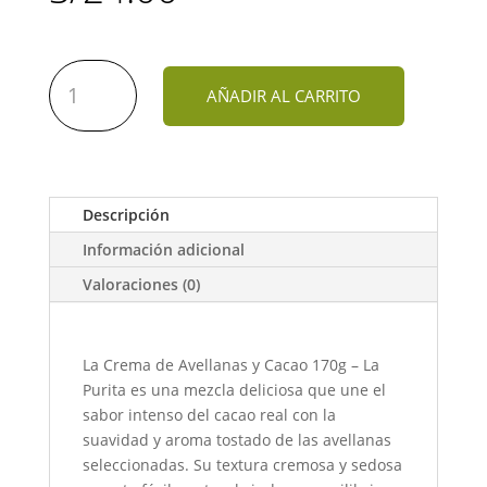
Crema
AÑADIR AL CARRITO
de
Avellanas
y
Cacao,
170gr
Descripción
cantidad
Información adicional
Valoraciones (0)
La Crema de Avellanas y Cacao 170g – La
Purita es una mezcla deliciosa que une el
sabor intenso del cacao real con la
suavidad y aroma tostado de las avellanas
seleccionadas. Su textura cremosa y sedosa