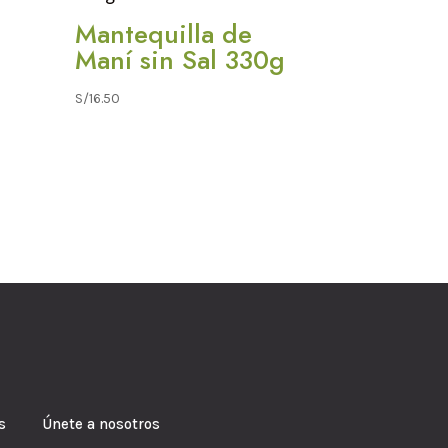
Mantequilla de
Maní sin Sal 330g
S/
16.50
s Únete a nosotros