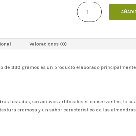
Mantequilla
AÑADIR
de
almendras
chuncho
cantidad
ional
Valoraciones (0)
o de 330 gramos es un producto elaborado principalmente 
s tostadas, sin aditivos artificiales ni conservantes, lo cua
 textura cremosa y un sabor característico de las almendras