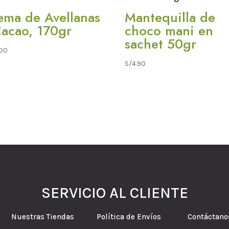
ema de Avellanas
Mantequilla de
Cacao, 170gr
choco mani en
sachet 50gr
.00
S/
4.90
SERVICIO AL CLIENTE
tes Nuestras Tiendas Política de Envíos Contáctano