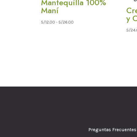
Mantequilla 100%
Maní
Cr
y 
Rango
S/
12.00
-
S/
26.00
de
S/
24
precios:
desde
S/12.00
hasta
S/26.00
Preguntas Frecuen